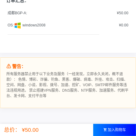
订单汇总：
成都BGP-A:
¥50.00
OS:
windows2008
¥0.00
⚠ 警告：
所有服务器禁止用于以下业务及服务（一经发现，立即永久关闭，概不退
款）： 色情、博彩、诈骗、钓鱼、黑客、爆破、病毒、外挂、攻击、扫描、
空间、网盘、小说、影视、拨号、加速、挖矿、VOIP、SMTP邮件服务等违
法违规用途。 禁止搭建VPN服务、DNS服务、NTP服务、加速服务、代刷平
台、发卡网、支付平台等
总价： ¥50.00
加入购物车